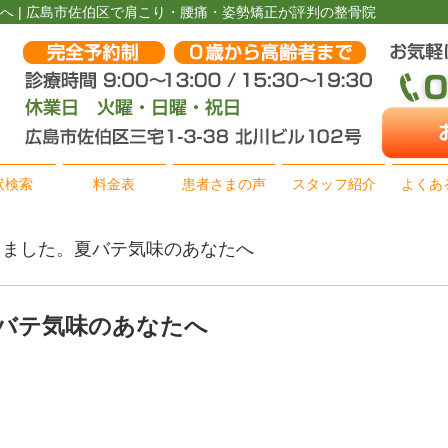
へ | 広島市佐伯区で肩こり・腰痛・姿勢矯正が評判の整骨院
状検索
料金表
患者さまの声
スタッフ紹介
よくあ
新しました。夏バテ気味のあなたへ
バテ気味のあなたへ