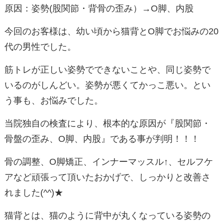
原因：姿勢
(
股関節・背骨の歪み）
→O
脚、内股
今回のお客様は、幼い頃から猫背と
O
脚でお悩みの
20
代の男性でした。
筋トレが正しい姿勢でできないことや、同じ姿勢で
いるのがしんどい。姿勢が悪くてかっこ悪い。とい
う事も、お悩みでした。
当院独自の検査により、根本的な原因が『股関節・
骨盤の歪み、
O
脚、内股』である事が判明！！！
骨の調整、
O
脚矯正、インナーマッスル
↑
、セルフケ
アなど頑張って頂いたおかげで、しっかりと改善さ
れました
(^^)★
猫背とは、猫のように背中が丸くなっている姿勢の