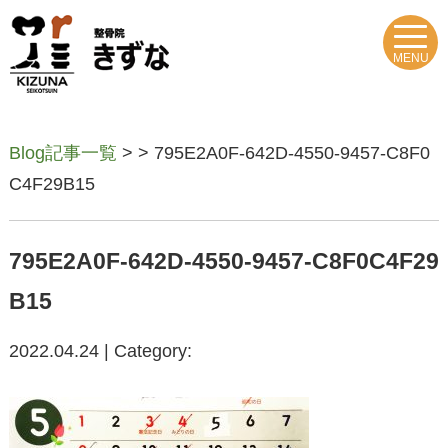
MENU
Blog記事一覧
> > 795E2A0F-642D-4550-9457-C8F0
C4F29B15
795E2A0F-642D-4550-9457-C8F0C4F29
B15
2022.04.24 | Category: