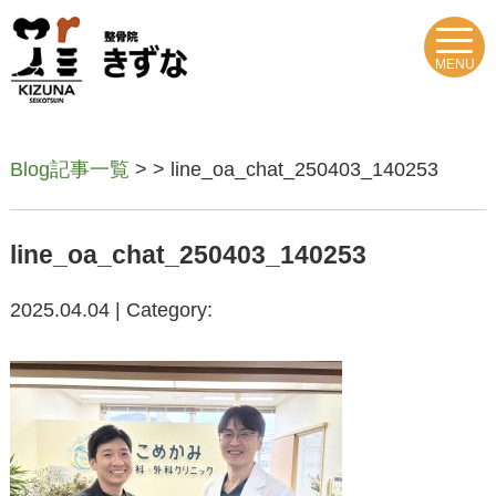
MENU
Blog記事一覧
> > line_oa_chat_250403_140253
line_oa_chat_250403_140253
2025.04.04 | Category: