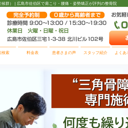
候群） | 広島市佐伯区で肩こり・腰痛・姿勢矯正が評判の整骨院
状検索
料金表
患者さまの声
スタッフ紹介
よくあ