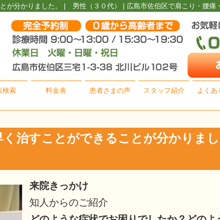
が分かりました。 | 男性（３０代） | 広島市佐伯区で肩こり・腰
状検索
料金表
患者さまの声
スタッフ紹介
よくあ
早く治すことができることが分かりま
来院きっかけ
知人からのご紹介
どのような症状でお困りでしたか？どのよ