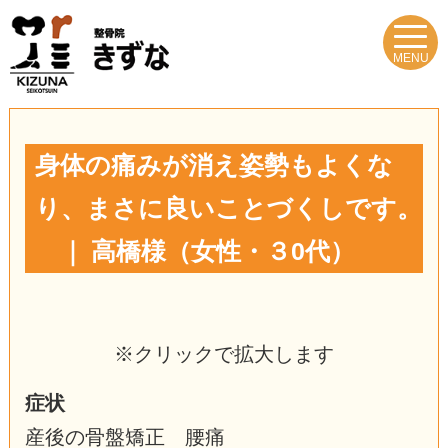
MENU
身体の痛みが消え姿勢もよくな
り、まさに良いことづくしです。
｜ 高橋様（女性・３0代）
※クリックで拡大します
症状
産後の骨盤矯正 腰痛