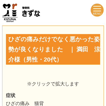
MENU
ひざの痛みだけでなく悪かった姿
勢が良くなりました ｜ 満田 涼
介様（男性・20代）
※クリックで拡大します
症状
ひざの痛み 猫背