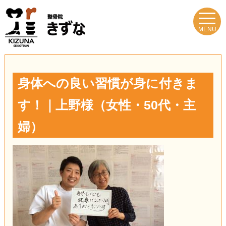
MENU
身体への良い習慣が身に付きま
す！｜上野様（女性・50代・主
婦）