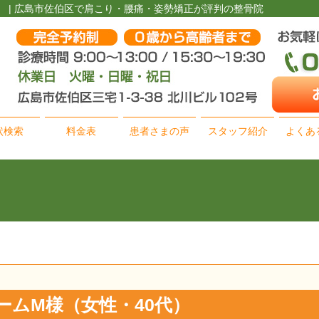
代） | 広島市佐伯区で肩こり・腰痛・姿勢矯正が評判の整骨院
状検索
料金表
患者さまの声
スタッフ紹介
よくあ
ームM様（女性・40代）