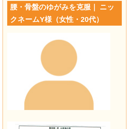
腰・骨盤のゆがみを克服｜ ニッ
クネームY様（女性・20代）