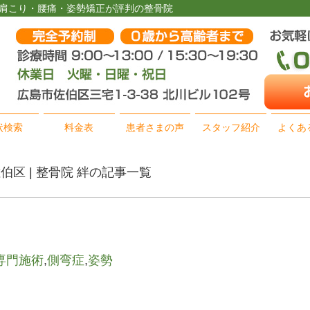
で肩こり・腰痛・姿勢矯正が評判の整骨院
状検索
料金表
患者さまの声
スタッフ紹介
よくあ
佐伯区 | 整骨院 絆の記事一覧
専門施術
,
側弯症
,
姿勢