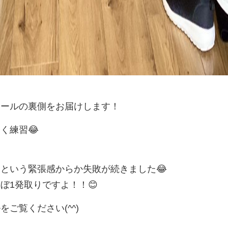
リールの裏側をお届けします！
く練習😂
という緊張感からか失敗が続きました😂
ぼ1発取りですよ！！😊
ご覧ください(^^)