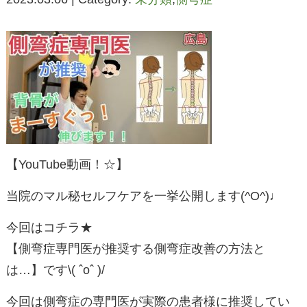
【YouTube動画！☆】
当院のマル秘セルフケアを一挙公開します(^O^)♩
今回はコチラ★
【側弯症専門医が推奨する側弯症改善の方法と
は…】です\( ˆoˆ )/
今回は側弯症の専門医が実際の患者様に推奨してい