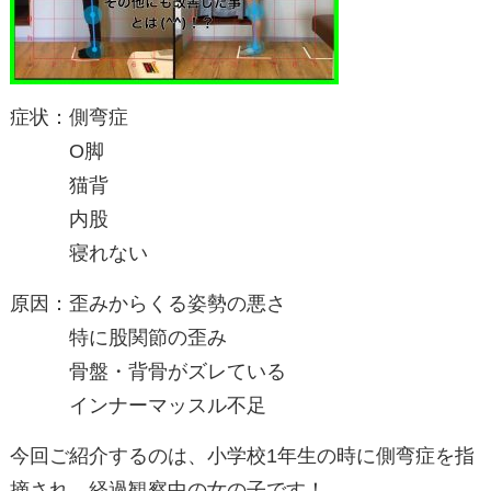
症状：側弯症
O脚
猫背
内股
寝れない
原因：歪みからくる姿勢の悪さ
特に股関節の歪み
骨盤・背骨がズレている
インナーマッスル不足
今回ご紹介するのは、小学校1年生の時に側弯症を指
摘され、経過観察中の女の子です！