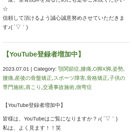
☆
信頼して頂けるよう誠心誠意努めさせていただきま
す♪( ´▽｀)
【YouTube登録者増加中】
2023.07.01 | Category:
顎関節症
,
膝痛
,
O脚X脚
,
姿勢
,
腰痛
,
産後の骨盤矯正
,
スポーツ障害
,
骨格矯正
,
子供の
専門施術
,
肩こり
,
交通事故施術
,
側弯症
【YouTube登録者増加中】
皆様は、YouTubeはご覧になりますか？♪( ´▽｀)
私は、よく見ます！！笑